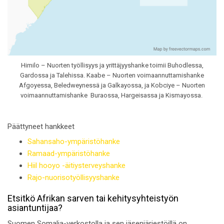
Himilo – Nuorten työllisyys ja yrittäjyyshanke toimii Buhodlessa,
Gardossa ja Talehissa. Kaabe – Nuorten voimaannuttamishanke
Afgoyessa, Beledweynessä ja Galkayossa, ja Kobciye – Nuorten
voimaannuttamishanke Buraossa, Hargeisassa ja Kismayossa.
Päättyneet hankkeet
Sahansaho-ympäristöhanke
Ramaad-ympäristöhanke
Hiil hooyo -äitiysterveyshanke
Rajo-nuorisotyöllisyyshanke
Etsitkö Afrikan sarven tai kehitysyhteistyön
asiantuntijaa?
Suomen Somalia-verkostolla ja sen jäsenjärjestöillä on