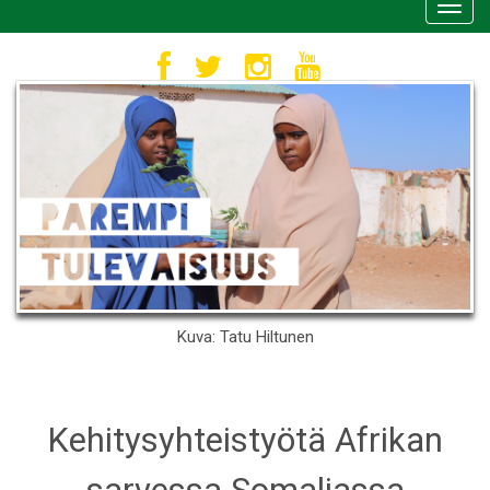
Toggl
navig
Kuva: Tatu Hiltunen
Kehitysyhteistyötä Afrikan