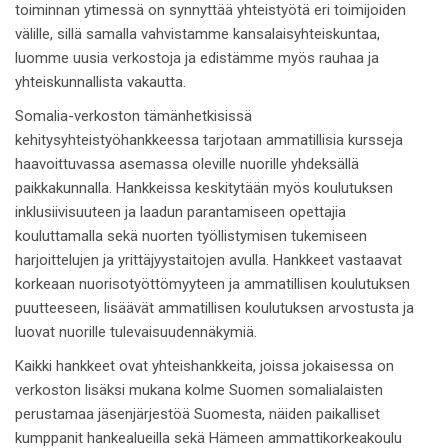
toiminnan ytimessä on synnyttää yhteistyötä eri toimijoiden
välille, sillä samalla vahvistamme kansalaisyhteiskuntaa,
luomme uusia verkostoja ja edistämme myös rauhaa ja
yhteiskunnallista vakautta.
Somalia-verkoston tämänhetkisissä
kehitysyhteistyöhankkeessa tarjotaan ammatillisia kursseja
haavoittuvassa asemassa oleville nuorille yhdeksällä
paikkakunnalla. Hankkeissa keskitytään myös koulutuksen
inklusiivisuuteen ja laadun parantamiseen opettajia
kouluttamalla sekä nuorten työllistymisen tukemiseen
harjoittelujen ja yrittäjyystaitojen avulla. Hankkeet vastaavat
korkeaan nuorisotyöttömyyteen ja ammatillisen koulutuksen
puutteeseen, lisäävät ammatillisen koulutuksen arvostusta ja
luovat nuorille tulevaisuudennäkymiä.
Kaikki hankkeet ovat yhteishankkeita, joissa jokaisessa on
verkoston lisäksi mukana kolme Suomen somalialaisten
perustamaa jäsenjärjestöä Suomesta, näiden paikalliset
kumppanit hankealueilla sekä Hämeen ammattikorkeakoulu