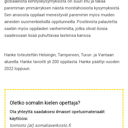
globaaleista kehityskysymyksistä on suuri etu ja takaa
paremman ymmärryksen näistä monitahoisista kysymyksistä.
Sen ansiosta oppilaat menestyvät paremmin myös muiden
aineiden suomenkielisillä oppitunneilla. Positiivista palautetta
saatiin myös oppilaiden vanhemmilta, jotka olivat iloisia
saadessaan lisää puhuttavaa lastensa kanssa.
Hanke toteutettiin Helsingin, Tampereen, Turun ja Vantaan
alueella. Hanke tavoitti yli 200 oppilasta. Hanke päättyi vuoden
2022 loppuun.
Oletko somalin kielen opettaja?
Ota yhteyttä saadaksesi ilmaiset opetusmateriaalit
käyttöösi:
toimisto (at) somaliaverkosto.fi
.