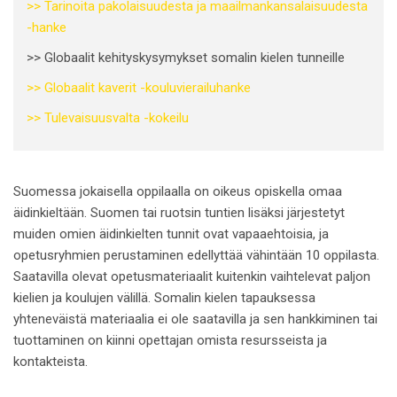
>>
Tarinoita pakolaisuudesta ja maailmankansalaisuudesta
-hanke
>> Globaalit kehityskysymykset somalin kielen tunneille
>> Globaalit kaverit -kouluvierailuhanke
>> Tulevaisuusvalta -kokeilu
Suomessa jokaisella oppilaalla on oikeus opiskella omaa
äidinkieltään. Suomen tai ruotsin tuntien lisäksi järjestetyt
muiden omien äidinkielten tunnit ovat vapaaehtoisia, ja
opetusryhmien perustaminen edellyttää vähintään 10 oppilasta.
Saatavilla olevat opetusmateriaalit kuitenkin vaihtelevat paljon
kielien ja koulujen välillä. Somalin kielen tapauksessa
yhteneväistä materiaalia ei ole saatavilla ja sen hankkiminen tai
tuottaminen on kiinni opettajan omista resursseista ja
kontakteista.