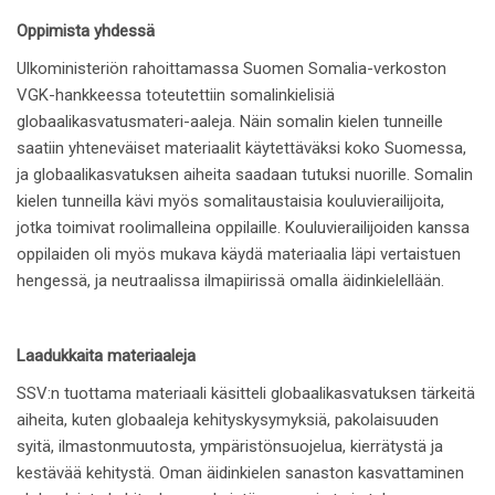
Oppimista yhdessä
Ulkoministeriön rahoittamassa Suomen Somalia-verkoston
VGK-hankkeessa toteutettiin somalinkielisiä
globaalikasvatusmateri-aaleja. Näin somalin kielen tunneille
saatiin yhteneväiset materiaalit käytettäväksi koko Suomessa,
ja globaalikasvatuksen aiheita saadaan tutuksi nuorille. Somalin
kielen tunneilla kävi myös somalitaustaisia kouluvierailijoita,
jotka toimivat roolimalleina oppilaille. Kouluvierailijoiden kanssa
oppilaiden oli myös mukava käydä materiaalia läpi vertaistuen
hengessä, ja neutraalissa ilmapiirissä omalla äidinkielellään.
Laadukkaita materiaaleja
SSV:n tuottama materiaali käsitteli globaalikasvatuksen tärkeitä
aiheita, kuten globaaleja kehityskysymyksiä, pakolaisuuden
syitä, ilmastonmuutosta, ympäristönsuojelua, kierrätystä ja
kestävää kehitystä. Oman äidinkielen sanaston kasvattaminen