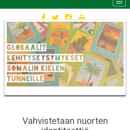
Toggl
navig
Vahvistetaan nuorten