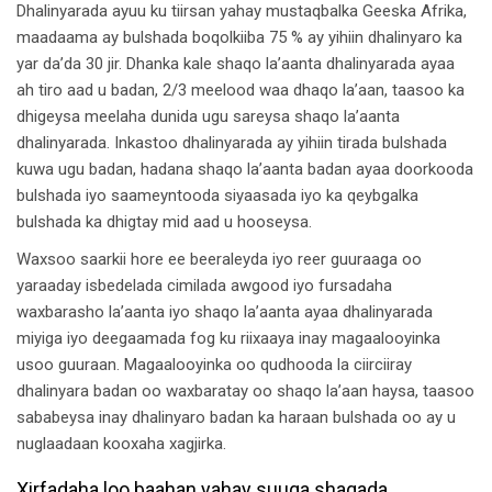
Dhalinyarada ayuu ku tiirsan yahay mustaqbalka Geeska Afrika,
maadaama ay bulshada boqolkiiba 75 % ay yihiin dhalinyaro ka
yar da’da 30 jir. Dhanka kale shaqo la’aanta dhalinyarada ayaa
ah tiro aad u badan, 2/3 meelood waa dhaqo la’aan, taasoo ka
dhigeysa meelaha dunida ugu sareysa shaqo la’aanta
dhalinyarada. Inkastoo dhalinyarada ay yihiin tirada bulshada
kuwa ugu badan, hadana shaqo la’aanta badan ayaa doorkooda
bulshada iyo saameyntooda siyaasada iyo ka qeybgalka
bulshada ka dhigtay mid aad u hooseysa.
Waxsoo saarkii hore ee beeraleyda iyo reer guuraaga oo
yaraaday isbedelada cimilada awgood iyo fursadaha
waxbarasho la’aanta iyo shaqo la’aanta ayaa dhalinyarada
miyiga iyo deegaamada fog ku riixaaya inay magaalooyinka
usoo guuraan. Magaalooyinka oo qudhooda la ciirciiray
dhalinyara badan oo waxbaratay oo shaqo la’aan haysa, taasoo
sababeysa inay dhalinyaro badan ka haraan bulshada oo ay u
nuglaadaan kooxaha xagjirka.
Xirfadaha loo baahan yahay suuqa shaqada