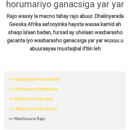
horumariyo ganacsiga yar yar
Rajo waxey la macno tahay rajo abuur. Dhalinyarada
Geeska Afrika aafooyinka haysta waxaa kamid ah
shaqo la’aan badan, fursad ay uhelaan waxbarasho
gacanta iyo waxbarasho ganacsiga yar yar wuxuu u
abuuraayaa mustaqbal iftiin leh
>> Iskaashiga Horumarinta
>> Mashruuca Sahansaho
>> Mashruuca Ramaad
>> Mashruuca Hiil Hooyo
>> Mashruuca Rajo