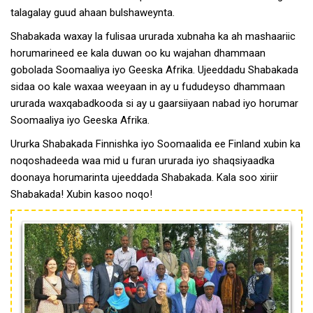
talagalay guud ahaan bulshaweynta.
Shabakada waxay la fulisaa ururada xubnaha ka ah mashaariic
horumarineed ee kala duwan oo ku wajahan dhammaan
gobolada Soomaaliya iyo Geeska Afrika. Ujeeddadu Shabakada
sidaa oo kale waxaa weeyaan in ay u fududeyso dhammaan
ururada waxqabadkooda si ay u gaarsiiyaan nabad iyo horumar
Soomaaliya iyo Geeska Afrika.
Ururka Shabakada Finnishka iyo Soomaalida ee Finland xubin ka
noqoshadeeda waa mid u furan ururada iyo shaqsiyaadka
doonaya horumarinta ujeeddada Shabakada. Kala soo xiriir
Shabakada! Xubin kasoo noqo!