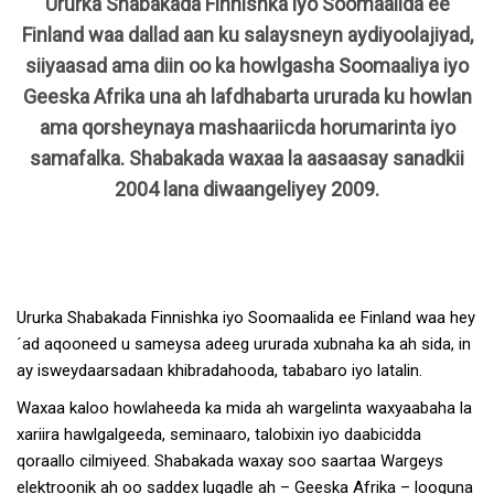
Ururka Shabakada Finnishka iyo Soomaalida ee
Finland waa dallad aan ku salaysneyn aydiyoolajiyad,
siiyaasad ama diin oo ka howlgasha Soomaaliya iyo
Geeska Afrika una ah lafdhabarta ururada ku howlan
ama qorsheynaya mashaariicda horumarinta iyo
samafalka. Shabakada waxaa la aasaasay sanadkii
2004 lana diwaangeliyey 2009.
Ururka Shabakada Finnishka iyo Soomaalida ee Finland waa hey
´ad aqooneed u sameysa adeeg ururada xubnaha ka ah sida, in
ay isweydaarsadaan khibradahooda, tababaro iyo latalin.
Waxaa kaloo howlaheeda ka mida ah wargelinta waxyaabaha la
xariira hawlgalgeeda, seminaaro, talobixin iyo daabicidda
qoraallo cilmiyeed. Shabakada waxay soo saartaa Wargeys
elektroonik ah oo saddex luqadle ah – Geeska Afrika – looguna