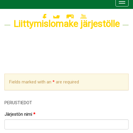
Toggl
navig
Liittymislomake järjestölle
Fields marked with an
*
are required
PERUSTIEDOT
Järjestön nimi
*