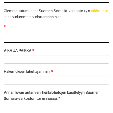
Olemme tutustuneet Suomen Somalia-verkosto ry:n
sääntöihin
j
a sitoudumme noudattamaan niitä.
*
AIKA JA PAIKKA
*
Hakemuksen lähettäjän nimi
*
Annan luvan antamieni henkilötietojen käsittelyyn Suomen
Somalia-verkoston toiminnassa.
*