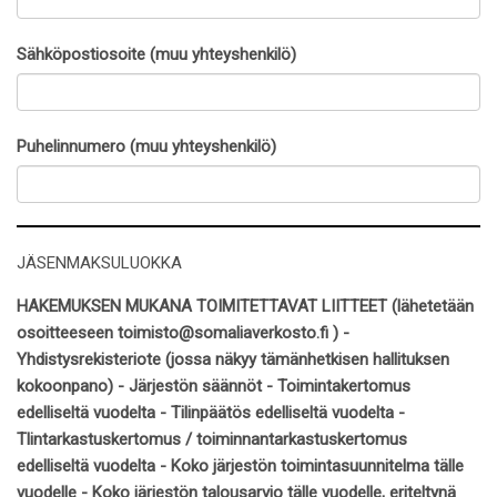
Sähköpostiosoite (muu yhteyshenkilö)
Puhelinnumero (muu yhteyshenkilö)
JÄSENMAKSULUOKKA
HAKEMUKSEN MUKANA TOIMITETTAVAT LIITTEET (lähetetään
osoitteeseen toimisto@somaliaverkosto.fi ) -
Yhdistysrekisteriote (jossa näkyy tämänhetkisen hallituksen
kokoonpano) - Järjestön säännöt - Toimintakertomus
edelliseltä vuodelta - Tilinpäätös edelliseltä vuodelta -
Tlintarkastuskertomus / toiminnantarkastuskertomus
edelliseltä vuodelta - Koko järjestön toimintasuunnitelma tälle
vuodelle - Koko järjestön talousarvio tälle vuodelle, eriteltynä