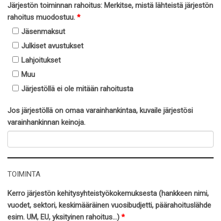
Järjestön toiminnan rahoitus: Merkitse, mistä lähteistä järjestön
rahoitus muodostuu.
*
Jäsenmaksut
Julkiset avustukset
Lahjoitukset
Muu
Järjestöllä ei ole mitään rahoitusta
Jos järjestöllä on omaa varainhankintaa, kuvaile järjestösi
varainhankinnan keinoja.
TOIMINTA
Kerro järjestön kehitysyhteistyökokemuksesta (hankkeen nimi,
vuodet, sektori, keskimääräinen vuosibudjetti, päärahoituslähde
esim. UM, EU, yksityinen rahoitus...)
*