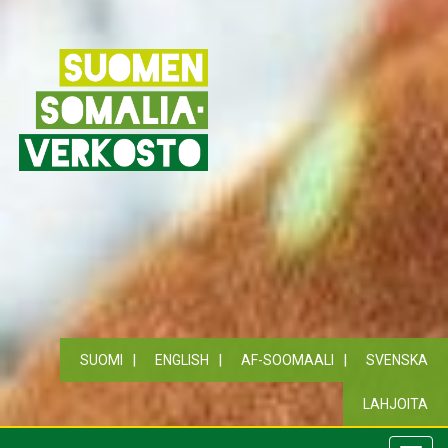
SUOMI
ENGLISH
AF-SOOMAALI
SVENSKA
LAHJOITA