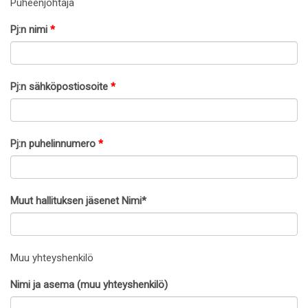
Puheenjohtaja
Pj:n nimi
*
Pj:n sähköpostiosoite
*
Pj:n puhelinnumero
*
Muut hallituksen jäsenet Nimi*
Muu yhteyshenkilö
Nimi ja asema (muu yhteyshenkilö)