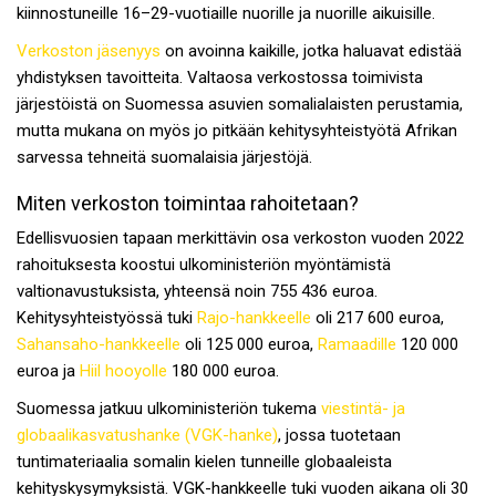
kiinnostuneille 16–29-vuotiaille nuorille ja nuorille aikuisille.
Verkoston jäsenyys
on avoinna kaikille, jotka haluavat edistää
yhdistyksen tavoitteita. Valtaosa
verkostossa toimivista
järjestöistä
on Suomessa asuvien somalialaisten perustamia,
mutta mukana on myös jo pitkään kehitysyhteistyötä Afrikan
sarvessa tehneitä suomalaisia järjestöjä.
Miten verkoston toimintaa rahoitetaan?
Edellisvuosien tapaan merkittävin osa verkoston vuoden 2022
rahoituksesta koostui ulkoministeriön myöntämistä
valtionavustuksista, yhteensä noin 755 436 euroa.
Kehitysyhteistyössä tuki
Rajo-hankkeelle
oli 217 600 euroa,
Sahansaho-hankkeelle
oli 125 000 euroa,
Ramaadille
120 000
euroa ja
Hiil hooyolle
180 000 euroa.
Suomessa jatkuu ulkoministeriön tukema
viestintä- ja
globaalikasvatushanke (VGK-hanke)
, jossa tuotetaan
tuntimateriaalia somalin kielen tunneille globaaleista
kehityskysymyksistä. VGK-hankkeelle tuki vuoden aikana oli 30