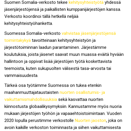
Suomen Somalia-verkosto tekee
kehitysyhteistyötä
yhdessä
jäsenjärjestöjensä ja paikallisten kumppanijärjestöjen kanssa.
Verkosto koordinoi tällä hetkellä neljää
kehitysyhteistyöhanketta.
Suomessa Somalia-verkosto
vahvistaa jäsenjärjestöjensä
toimintakykyä
tavoitteinaan kehitysyhteistyön ja
järjestötoiminnan laadun parantaminen. Järjestämme
koulutuksia, joista jäsenet saavat muun muassa eväitä hyvään
hallintoon ja oppivat lisää järjestöjen työtä koskettavista
teemoista, kuten sukupuolten välisestä tasa-arvosta tai
vammaisuudesta.
Tärkeä osa työtämme Suomessa on tukea etenkin
maahanmuuttajataustaisten
nuorten osallistumis- ja
vaikuttamismahdollisuuksia
sekä kasvattaa nuorten
kiinnostusta globaalikysymyksiin. Kannustamme myös nuoria
mukaan järjestöjen työhön ja vapaaehtoistoimintaan. Vuoden
2020 lopulla perustimme verkostolle
Nuorten jaoston
, joka on
avoin kaikille verkoston toiminnasta ja siihen vaikuttamisesta