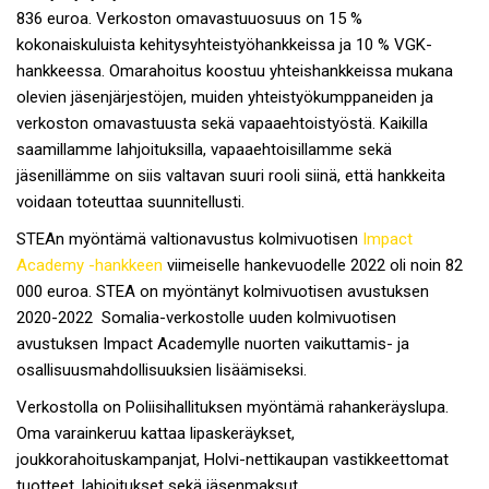
836 euroa. Verkoston omavastuuosuus on 15 %
kokonaiskuluista kehitysyhteistyöhankkeissa ja 10 % VGK-
hankkeessa. Omarahoitus koostuu yhteishankkeissa mukana
olevien jäsenjärjestöjen, muiden yhteistyökumppaneiden ja
verkoston omavastuusta sekä vapaaehtoistyöstä. Kaikilla
saamillamme lahjoituksilla, vapaaehtoisillamme sekä
jäsenillämme on siis valtavan suuri rooli siinä, että hankkeita
voidaan toteuttaa suunnitellusti.
STEAn myöntämä valtionavustus kolmivuotisen
Impact
Academy -hankkeen
viimeiselle hankevuodelle 2022 oli noin 82
000 euroa. STEA on myöntänyt kolmivuotisen avustuksen
2020-2022 Somalia-verkostolle uuden kolmivuotisen
avustuksen Impact Academylle nuorten vaikuttamis- ja
osallisuusmahdollisuuksien lisäämiseksi.
Verkostolla on Poliisihallituksen myöntämä rahankeräyslupa.
Oma varainkeruu kattaa lipaskeräykset,
joukkorahoituskampanjat, Holvi-nettikaupan vastikkeettomat
tuotteet, lahjoitukset sekä jäsenmaksut.