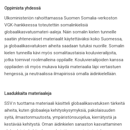
Oppimista yhdessä
Ulkoministeriön rahoittamassa Suomen Somalia-verkoston
VGK-hankkeessa toteutettiin somalinkielisiä
globaalikasvatusmateri-aaleja. Näin somalin kielen tunneille
saatiin yhteneväiset materiaalit käytettäväksi koko Suomessa,
ja globaalikasvatuksen aiheita saadaan tutuksi nuorille. Somalin
kielen tunneilla kävi myös somalitaustaisia kouluvierailijoita,
jotka toimivat roolimalleina oppilaille. Kouluvierailijoiden kanssa
oppilaiden oli myös mukava käydä materiaalia läpi vertaistuen
hengessä, ja neutraalissa ilmapiirissä omalla äidinkielellään.
Laadukkaita materiaaleja
SSV:n tuottama materiaali käsitteli globaalikasvatuksen tärkeitä
aiheita, kuten globaaleja kehityskysymyksiä, pakolaisuuden
syitä, ilmastonmuutosta, ympäristönsuojelua, kierrätystä ja
kestävää kehitystä. Oman äidinkielen sanaston kasvattaminen