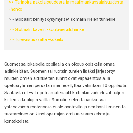
>>
Tarinoita pakolaisuudesta ja maailmankansalaisuudesta
-hanke
>> Globaalit kehityskysymykset somalin kielen tunneille
>> Globaalit kaverit -kouluvierailuhanke
>> Tulevaisuusvalta -kokeilu
Suomessa jokaisella oppilaalla on oikeus opiskella omaa
äidinkieltään. Suomen tai ruotsin tuntien lisäksi järjestetyt
muiden omien äidinkielten tunnit ovat vapaaehtoisia, ja
opetusryhmien perustaminen edellyttää vähintään 10 oppilasta.
Saatavilla olevat opetusmateriaalit kuitenkin vaihtelevat paljon
kielien ja koulujen välillä. Somalin kielen tapauksessa
yhteneväistä materiaalia ei ole saatavilla ja sen hankkiminen tai
tuottaminen on kiinni opettajan omista resursseista ja
kontakteista.