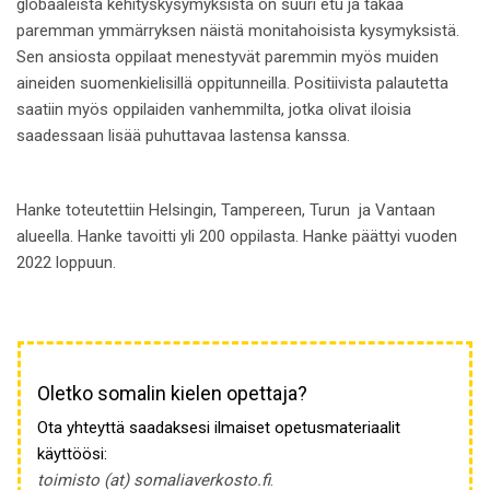
globaaleista kehityskysymyksistä on suuri etu ja takaa
paremman ymmärryksen näistä monitahoisista kysymyksistä.
Sen ansiosta oppilaat menestyvät paremmin myös muiden
aineiden suomenkielisillä oppitunneilla. Positiivista palautetta
saatiin myös oppilaiden vanhemmilta, jotka olivat iloisia
saadessaan lisää puhuttavaa lastensa kanssa.
Hanke toteutettiin Helsingin, Tampereen, Turun ja Vantaan
alueella. Hanke tavoitti yli 200 oppilasta. Hanke päättyi vuoden
2022 loppuun.
Oletko somalin kielen opettaja?
Ota yhteyttä saadaksesi ilmaiset opetusmateriaalit
käyttöösi:
toimisto (at) somaliaverkosto.fi
.