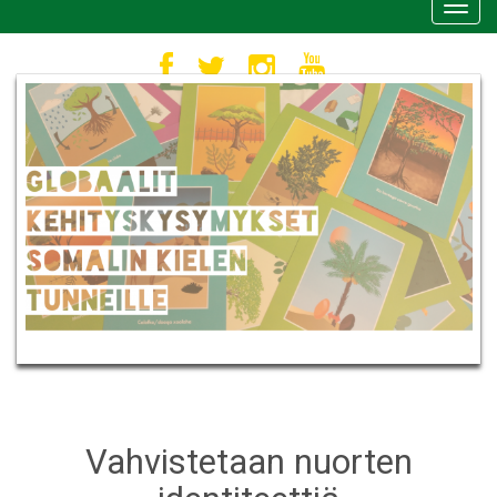
Toggl
navig
Vahvistetaan nuorten