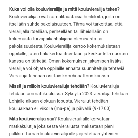
Kuka voi olla kouluvierailija ja mitä kouluvierailija tekee?
Kouluvierailijat ovat somalitaustaisia henkilöitä, joilla on
itsellään suhde pakolaisuuteen. Tämä voi tarkoittaa, että
vierailijalla itsellään, perheellään tai läheisillään on
kokemusta turvapaikanhakijana olemisesta tai
pakolaisuudesta. Kouluvierailija kertoo kokemuksistaan
oppilaille, joten halu kertoa itsestään ja keskustella nuorten
kanssa on tärkeää. Oman kokemuksen jakamisen lisäksi,
vierailija voi ohjata oppilaille ennalta suunniteltuja tehtäviä.
Vierailuja tehdään osittain koordinaattorin kanssa.
Missä ja milloin kouluvierailuja tehdään?
Kouluvierailuja
tehdään ammattikouluissa. Syksyllä 2023 vierailuja tehdään
Lohjalle alkaen elokuun lopusta. Vierailut tehdään
kouluaikaan eli viikolla (ma-pe) ja päivällä (9-17.00).
Mitä kouluvierailija saa?
Kouluvierailijalle korvataan
matkakulut ja jokaisesta vierailusta maksetaan pieni
palkkio. Tämän lisäksi vierailijoille järjestetään yhteinen