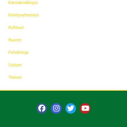
Kansainvälisyys
Kehitysyhteistyö
Kulttuuri
Nuoret
Pohdintoja
Uutiset
Yleinen