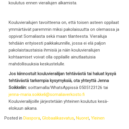
koulutus ennen vierailujen alkamista.
Kouluvierailujen tavoitteena on, että toisen asteen oppilaat
ymmärtävät paremmin miksi pakolaisuutta on olemassa ja
oppivat Somaliasta sekä maan tilanteesta. Vierailuja
tehdään erityisesti paikkakunnille, jossa ei elä paljon
pakolaistaustaisia ihmisiä ja näin kouluvierailujen
kohtaamiset voivat olla oppilaille ainutlaatuisia
mahdollisuuksia keskustelulle.
Jos kiinnostuit kouluvierailijan tehtävästä tai haluat kysyä
tehtävästä tarkempia kysymyksiä, ota yhteyttä Jenna
Soikkeliin:
soittamalla/WhatsAppissä 0505123126 tai
jenna-maria.soikkeli@somaliaverkosto.fi
Kouluvierailijoille järjestetään yhteinen koulutus kesä-
elokuun aikana.
Posted in
Diaspora
,
Globaalikasvatus
,
Nuoret
,
Yleinen