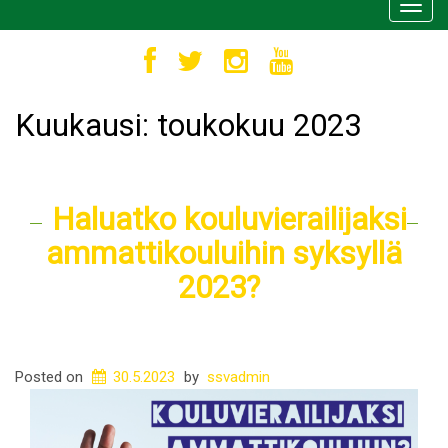
Toggl
navig
Kuukausi:
toukokuu 2023
Haluatko kouluvierailijaksi
ammattikouluihin syksyllä
2023?
Posted on
30.5.2023
by
ssvadmin