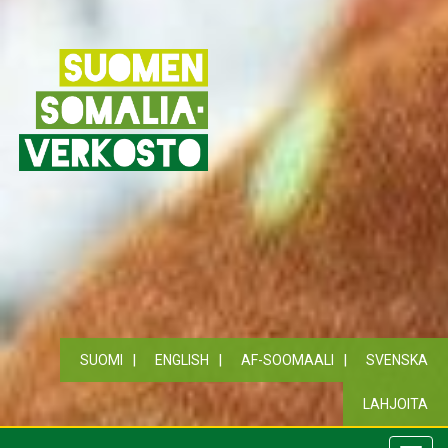
SUOMI
ENGLISH
AF-SOOMAALI
SVENSKA
LAHJOITA