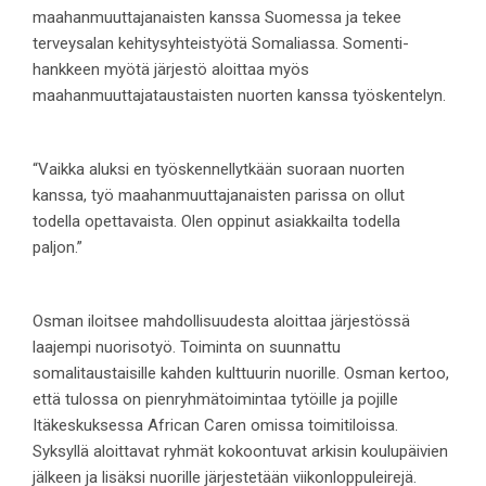
maahanmuuttajanaisten kanssa Suomessa ja tekee
terveysalan kehitysyhteistyötä Somaliassa. Somenti-
hankkeen myötä järjestö aloittaa myös
maahanmuuttajataustaisten nuorten kanssa työskentelyn.
“Vaikka aluksi en työskennellytkään suoraan nuorten
kanssa, työ maahanmuuttajanaisten parissa on ollut
todella opettavaista. Olen oppinut asiakkailta todella
paljon.”
Osman iloitsee mahdollisuudesta aloittaa järjestössä
laajempi nuorisotyö. Toiminta on suunnattu
somalitaustaisille kahden kulttuurin nuorille. Osman kertoo,
että tulossa on pienryhmätoimintaa tytöille ja pojille
Itäkeskuksessa African Caren omissa toimitiloissa.
Syksyllä aloittavat ryhmät kokoontuvat arkisin koulupäivien
jälkeen ja lisäksi nuorille järjestetään viikonloppuleirejä.