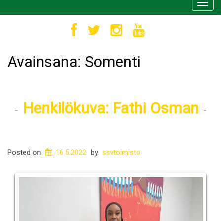
Toggl
navig
Avainsana:
Somenti
Henkilökuva: Fathi Osman
Posted on
16.5.2022
by
ssvtoimisto