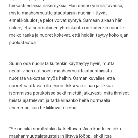
herkästi erilaisia näkemyksiä. Hän sanoo ymmärtävänsä,
mistä maahanmuuttajataustaisiin nuoriin liittyvät
ennakkoluulot ja pelot voivat syntyä. Samaan aikaan hän
näkee, että suomalainen yhteiskunta on kuitenkin nuorille
melko raaka ja nuoret kokevat, että heidän täytyy koko ajan
puolustautua.
Suurin osa nuorista kuitenkin käyttäytyy hyvin, mutta
negatiivinen uutisointi maahanmuuttajataustaisista
nuorista vaikuttaa myös heihin. Osman kuvailee, että
nuoret saattavat olla esimerkiksi varuillaan ja liikkua
isommissa porukoissa sekä miettiä jatkuvasti, mitä ihmiset
heistä ajattelevat, ja tarkkaillaanko heitä normaalia
enemmän, kun he liikkuvat ulkona.
“Se on aika surullistakin katseltavaa. Aina kun tulee joku
maahanmuuttajataustaisiin liittyvä lööppi, ehkä itse