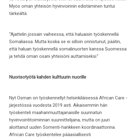
Myös oman yhteisön hyvinvoinnin edistäminen tuntui
tärkeältä.
“Ajattelin jossain vaiheessa, että haluaisin työskennellä
Somaliassa. Mutta koska se ei silloin onnistunut, päätin,
että haluan työskennellä somalinuorten kanssa Suomessa
ja tehdä oman osani yhteisöni auttamiseksi.”
Nuorisotyötä kahden kulttuurin nuorille
Nyt Osman on työskennellyt helsinkiläisessä African Care -
järjestössä vuodesta 2019 asti. Aikaisemmin hän
työskenteli maahanmuuttajanaisille suunnatun
hyvinvointitoiminnan suunnittelijana, mutta on juuri
aloittanut uuden Somenti-hankkeen koordinaattorina.
African Care työskentelee pääasiallisesti