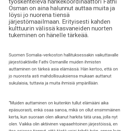
työskentelevä hankekoordinaattori Fathi
Osman on aina halunnut auttaa muita ja
löysi jo nuorena tiensä
järjestömaailmaan. Erityisesti kahden
kulttuurin välissä kasvaneiden nuorten
tukeminen on hänelle tärkeää.
Suomen Somalia-verkoston hallituksessakin vaikuttavalle
järjestöaktiiville Fathi Osmanille muiden ihmisten
auttaminen on tärkeä asia elämässä. Hän kertoo, että on
jo nuoresta asti mahdollisuuksiensa mukaan auttanut
sukulaisia, tuttavia ja muita ihmisiä ympärillään.
“Muiden auttaminen on kuitenkin tullut elämääni aika
epäsuorasti, enkä osaa sanoa, mikä on ollut ensimmäinen
kerta, kun suoraan olen alkanut harkita tätä uraa, jolla nyt
olen. Vaikka olin aktiivinen vapaaehtoinen järjestöissä, en