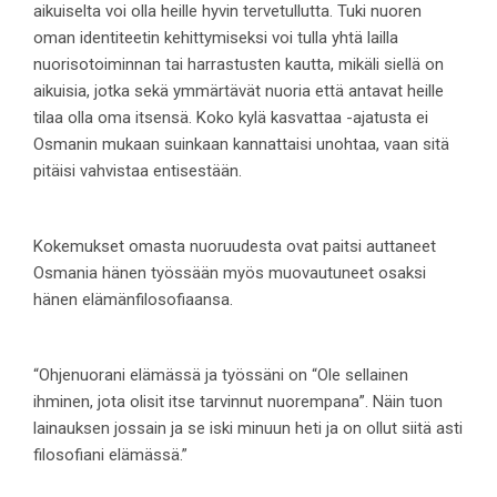
aikuiselta voi olla heille hyvin tervetullutta. Tuki nuoren
oman identiteetin kehittymiseksi voi tulla yhtä lailla
nuorisotoiminnan tai harrastusten kautta, mikäli siellä on
aikuisia, jotka sekä ymmärtävät nuoria että antavat heille
tilaa olla oma itsensä. Koko kylä kasvattaa -ajatusta ei
Osmanin mukaan suinkaan kannattaisi unohtaa, vaan sitä
pitäisi vahvistaa entisestään.
Kokemukset omasta nuoruudesta ovat paitsi auttaneet
Osmania hänen työssään myös muovautuneet osaksi
hänen elämänfilosofiaansa.
“Ohjenuorani elämässä ja työssäni on “Ole sellainen
ihminen, jota olisit itse tarvinnut nuorempana”. Näin tuon
lainauksen jossain ja se iski minuun heti ja on ollut siitä asti
filosofiani elämässä.”