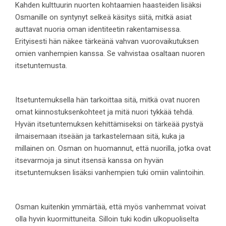
Kahden kulttuurin nuorten kohtaamien haasteiden lisäksi
Osmanille on syntynyt selkeä käsitys siitä, mitkä asiat
auttavat nuoria oman identiteetin rakentamisessa.
Erityisesti hän näkee tärkeänä vahvan vuorovaikutuksen
omien vanhempien kanssa. Se vahvistaa osaltaan nuoren
itsetuntemusta.
Itsetuntemuksella hän tarkoittaa sitä, mitkä ovat nuoren
omat kiinnostuksenkohteet ja mitä nuori tykkää tehdä.
Hyvän itsetuntemuksen kehittämiseksi on tärkeää pystyä
ilmaisemaan itseään ja tarkastelemaan sitä, kuka ja
millainen on. Osman on huomannut, että nuorilla, jotka ovat
itsevarmoja ja sinut itsensä kanssa on hyvän
itsetuntemuksen lisäksi vanhempien tuki omiin valintoihin.
Osman kuitenkin ymmärtää, että myös vanhemmat voivat
olla hyvin kuormittuneita. Silloin tuki kodin ulkopuoliselta