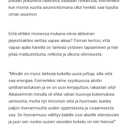
pitkään jatkuneita haasteita saadaan ratkaistua, esimerkiksi
kun monta vuotta asunnottomana ollut henkilö saa lopulta
oman asunnon.
Entä ehtiikö monessa mukana oleva aktiivinen
järjestöaktiivi viettää vapaa-aikaa? Osman kertoo, että
vapaa-ajalla hänellä on tärkeää ystävien tapaaminen ja hän
pitää matkustelusta, retkistä ja ulkona olemisesta.
“Minulle on myös tärkeää kokeilla uusia juttuja, sillä siitä
saa energiaa. Esimerkiksi viime syyskuussa aloitin
uintiharrastuksen ja se on uusi lempijuttuni, rakastan sitä!
Aikaisemmin minulla oli ehkä vähän huonoja kokemuksia
uimisesta, mutta nyt innostuin siitä ja huomaan, kuinka
paljon itsevarmuutta uuden oppimisesta ja osaamisesta
saa. Se itsevarmuus välittyy kaikille osa-alueille elämässäni
ja juuri sen vuoksi uusien asioiden kokeilu on niin hienoa!”