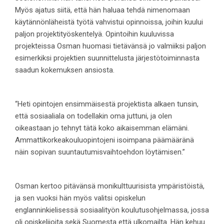
Myös ajatus siitä, että hän haluaa tehdä nimenomaan
käytännönläheistä työtä vahvistui opinnoissa, joihin kuului
paljon projektityöskentelyä. Opintoihin kuuluvissa
projekteissa Osman huomasi tietävänsä jo valmiiksi paljon
esimerkiksi projektien suunnittelusta järjestötoiminnasta
saadun kokemuksen ansiosta.
“Heti opintojen ensimmäisestä projektista alkaen tunsin,
että sosiaaliala on todellakin oma juttuni, ja olen
oikeastaan jo tehnyt tätä koko aikaisemman elämäni.
Ammattikorkeakouluopintojeni isoimpana päämääränä
näin sopivan suuntautumisvaihtoehdon löytämisen.”
Osman kertoo pitävänsä monikulttuurisista ympäristöistä,
ja sen vuoksi hän myös valitsi opiskelun
englanninkielisessä sosiaalityön koulutusohjelmassa, jossa
oli opiskelijoita sekä Suomesta että ulkomailta. Hän kehuu