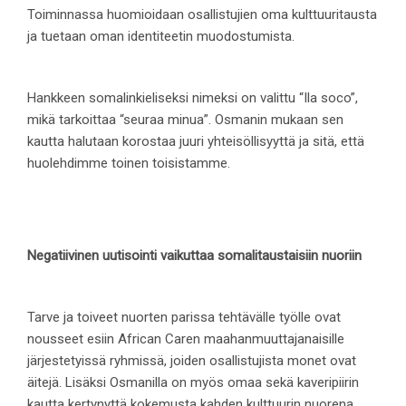
Toiminnassa huomioidaan osallistujien oma kulttuuritausta
ja tuetaan oman identiteetin muodostumista.
Hankkeen somalinkieliseksi nimeksi on valittu “Ila soco”,
mikä tarkoittaa “seuraa minua”. Osmanin mukaan sen
kautta halutaan korostaa juuri yhteisöllisyyttä ja sitä, että
huolehdimme toinen toisistamme.
Negatiivinen uutisointi vaikuttaa somalitaustaisiin nuoriin
Tarve ja toiveet nuorten parissa tehtävälle työlle ovat
nousseet esiin African Caren maahanmuuttajanaisille
järjestetyissä ryhmissä, joiden osallistujista monet ovat
äitejä. Lisäksi Osmanilla on myös omaa sekä kaveripiirin
kautta kertynyttä kokemusta kahden kulttuurin nuorena