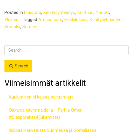
Posted in
Diaspora
,
Kehitysyhteistyö
,
Kulttuuri
,
Nuoret
,
Yleinen
Tagged
African care
,
Henkilökuva
,
Kehitysyhteistyö
,
Somalia
,
Somenti
Search
Viimeisimmät artikkelit
Kuuluminen ei kaipaa selittämistä
Qaxwoa kauramaidolla – Farhia Omer
#Diasporakesä(lukemista)
Globaalikasvatusta Suomessa ja Somaliassa