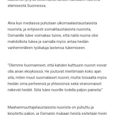
elämisestä Suomessa.
Aina kun mediassa puhutaan ulkomaalaistaustaisista
nuorista, ja erityisesti somalitaustaisista nuorista,
Osmanille tulee voimakas tunne, että näitä nuoria olisi
mahdollista tukea ja samalla myös antaa heidän
vanhemmilleen työkaluja lastensa tukemiseen.
“Olemme huomanneet, että kahden kulttuurin nuoret voivat
olla aivan eksyksissä. He joutuvat miettimään koko ajan
sitä, miten muut suomalaiset nuoret, mutta toisaalta myös
heidän oma perheensä ja yhteisönsä sekä viranomaiset
näkevät heidät. Siitä tulee nuorille todella paljon paineita.”
Maahanmuuttajataustaisista nuorista on puhuttu ja
kirjoitettu paljon, ja Osmanin mukaan heistä esitetään hyvin