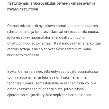
Itsetuntemus ja vuorovaikutus perheen kanssa avaimia
hyvään itsetuntoon
Osman toivoo, että nyt alkava somalitaustaisten nuorten
ryhmätoiminta ja leirit toivottaisivat erityisesti niitä nuoria,
jotka eivät käy nuorisotaloilla tai osallistu muuhun
ohjattuun nuorisotoimintaan. Käytännössä tämä tarkoittaa
etenkin tyttöjä, sillä pojat ovat aktiivisemmin mukana
nuorisotoiminnassa.
Syyksi Osman arvelee, että erityisesti pojille suunnatussa
toiminnassa ja harrastuksissa on hiukan enemmän
tarjontaa. Lisäksi somalitaustaisilla vanhemmilla voi olla
omat käsityksensä nuorisotaloista, jolloin niissä
ajanviettoa ei ajatella tytöille sopivana harrastuksena.