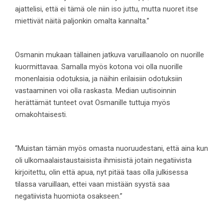
ajattelisi, että ei tämä ole niin iso juttu, mutta nuoret itse
miettivät näitä paljonkin omalta kannalta.”
Osmanin mukaan tällainen jatkuva varuillaanolo on nuorille
kuormittavaa. Samalla myös kotona voi olla nuorille
monenlaisia odotuksia, ja näihin erilaisiin odotuksiin
vastaaminen voi olla raskasta. Median uutisoinnin
herättämät tunteet ovat Osmanille tuttuja myös
omakohtaisesti.
“Muistan tämän myös omasta nuoruudestani, että aina kun
oli ulkomaalaistaustaisista ihmisistä jotain negatiivista
kirjoitettu, olin että apua, nyt pitää taas olla julkisessa
tilassa varuillaan, ettei vaan mistään syystä saa
negatiivista huomiota osakseen.”