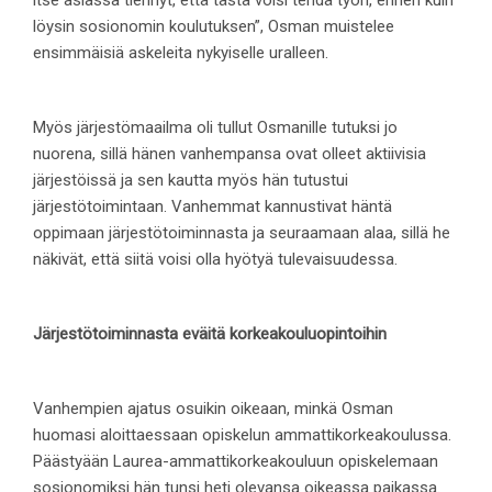
itse asiassa tiennyt, että tästä voisi tehdä työn, ennen kuin
löysin sosionomin koulutuksen”, Osman muistelee
ensimmäisiä askeleita nykyiselle uralleen.
Myös järjestömaailma oli tullut Osmanille tutuksi jo
nuorena, sillä hänen vanhempansa ovat olleet aktiivisia
järjestöissä ja sen kautta myös hän tutustui
järjestötoimintaan. Vanhemmat kannustivat häntä
oppimaan järjestötoiminnasta ja seuraamaan alaa, sillä he
näkivät, että siitä voisi olla hyötyä tulevaisuudessa.
Järjestötoiminnasta eväitä korkeakouluopintoihin
Vanhempien ajatus osuikin oikeaan, minkä Osman
huomasi aloittaessaan opiskelun ammattikorkeakoulussa.
Päästyään Laurea-ammattikorkeakouluun opiskelemaan
sosionomiksi hän tunsi heti olevansa oikeassa paikassa.