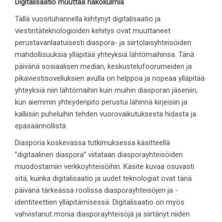
Digitalisaatio muuttaa näkökulmia
Tällä vuosituhannella kiihtynyt digitalisaatio ja
viestintäteknologioiden kehitys ovat muuttaneet
perustavanlaatuisesti diaspora- ja siirtolaisyhteisöiden
mahdollisuuksia ylläpitää yhteyksiä lähtömaihinsa. Tänä
päivänä sosiaalisen median, keskustelufoorumeiden ja
pikaviestisovelluksien avulla on helppoa ja nopeaa ylläpitää
yhteyksiä niin lähtömaihin kuin muihin diasporan jäseniin,
kun aiemmin yhteydenpito perustui lähinnä kirjeisiin ja
kalliisiin puheluihin tehden vuorovaikutuksesta hidasta ja
epäsäännöllistä.
Diasporia koskevassa tutkimuksessa käsitteellä
”digitaalinen diaspora” viitataan diasporayhteisöiden
muodostamiin verkkoyhteisöihin. Käsite kuvaa osuvasti
sitä, kuinka digitalisaatio ja uudet teknologiat ovat tänä
päivänä tärkeässä roolissa diasporayhteisöjen ja -
identiteettien ylläpitämisessä. Digitalisaatio on myös
vahvistanut monia diasporayhteisöjä ja siirtänyt niiden