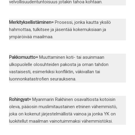
velvollisuudentuntoisuus jotakin tahoa kohtaan.
Merkityksellistäminen
=
Prosessi, jonka kautta yksilö
hahmottaa, tulkitsee ja jäsentää kokemuksiaan ja
ympäröivää maailmaa.
Pakkomuutto
=
Muuttaminen koti- tai asuinmaan
ulkopuolelle olosuhteiden pakosta ja oman tahdon
vastaisesti, esimerkiksi konfliktin, väkivallan tai
luonnonkatastrofien seurauksena.
Rohingyat
=
Myanmarin Rakhinen osavaltiosta kotoisin
oleva, pääosin muslimitaustainen etninen vähemmistö,
joka on kokenut järjestelmällistä vainoa ja jonka YK on
luokitellut maailman vainotuimmaksi vähemmistöksi.