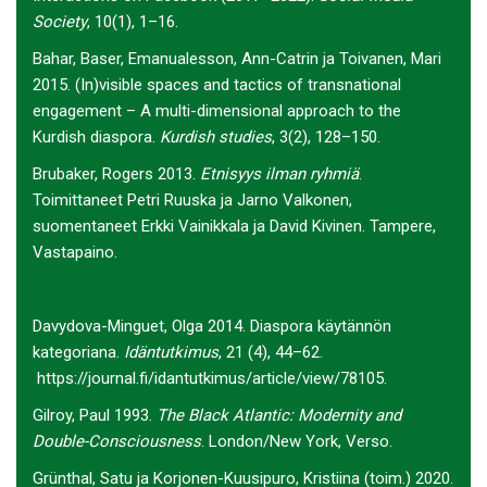
Society
, 10(1), 1–16.
Bahar, Baser, Emanualesson, Ann-Catrin ja Toivanen, Mari
2015. (In)visible spaces and tactics of transnational
engagement – A multi-dimensional approach to the
Kurdish diaspora.
Kurdish studies
, 3(2), 128–150.
Brubaker, Rogers 2013.
Etnisyys ilman ryhmiä
.
Toimittaneet Petri Ruuska ja Jarno Valkonen,
suomentaneet Erkki Vainikkala ja David Kivinen. Tampere,
Vastapaino.
Davydova-Minguet, Olga 2014. Diaspora käytännön
kategoriana.
Idäntutkimus
, 21 (4), 44–62.
https://journal.fi/idantutkimus/article/view/78105
.
Gilroy, Paul 1993.
The Black Atlantic: Modernity and
Double-Consciousness
. London/New York, Verso.
Grünthal, Satu ja Korjonen-Kuusipuro, Kristiina (toim.) 2020.