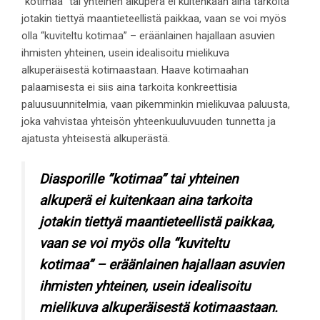
”kotimaa” tai yhteinen alkuperä ei kuitenkaan aina tarkoita
jotakin tiettyä maantieteellistä paikkaa, vaan se voi myös
olla “kuviteltu kotimaa” – eräänlainen hajallaan asuvien
ihmisten yhteinen, usein idealisoitu mielikuva
alkuperäisestä kotimaastaan. Haave kotimaahan
palaamisesta ei siis aina tarkoita konkreettisia
paluusuunnitelmia, vaan pikemminkin mielikuvaa paluusta,
joka vahvistaa yhteisön yhteenkuuluvuuden tunnetta ja
ajatusta yhteisestä alkuperästä.
Diasporille ”kotimaa” tai yhteinen
alkuperä ei kuitenkaan aina tarkoita
jotakin tiettyä maantieteellistä paikkaa,
vaan se voi myös olla “kuviteltu
kotimaa” – eräänlainen hajallaan asuvien
ihmisten yhteinen, usein idealisoitu
mielikuva alkuperäisestä kotimaastaan.