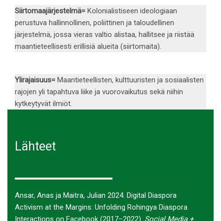
Siirtomaajärjestelmä
=
Kolonialistiseen ideologiaan
perustuva hallinnollinen, poliittinen ja taloudellinen
järjestelmä, jossa vieras valtio alistaa, hallitsee ja riistää
maantieteellisesti erillisiä alueita (siirtomaita).
Ylirajaisuus
=
Maantieteellisten, kulttuuristen ja sosiaalisten
rajojen yli tapahtuva liike ja vuorovaikutus sekä niihin
kytkeytyvät ilmiöt.
Lähteet
Ansar, Anas ja Maitra, Julian 2024. Digital Diaspora
Activism at the Margins: Unfolding Rohingya Diaspora
Interactions on Facebook (2017–2022).
Social Media +