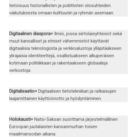
tietoisuus historiallisten ja poliittisten olosuhteiden
vaikutuksesta omaan kulttuuriin ja ryhmän asemaan.
Digitaalinen diaspora
=
Ilmiö, jossa siirtolaisyhteisöt sekä
muut kansalliset ja etniset vähemmistöt käyttävät
digitaalisia teknologioita ja verkkoalustoja ylläpitääkseen
ylirajaisia identiteettejä, osallistuakseen alkuperäisen
kotimaan politiikkaan ja rakentaakseen globaaleja
verkostoja.
Digitalisaatio
=
Digitaalisen tietotekniikan ja ratkaisujen
laajamittainen käyttöönotto ja hyödyntäminen.
Holokausti
=
Natsi-Saksan suorittama järjestelmällinen
Euroopan juutalaisten kansanmurhan toisen
maailmansodan aikana.