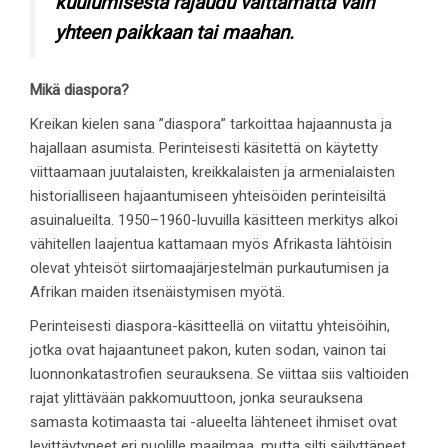
kuulumisesta rajaudu välttämättä vain
yhteen paikkaan tai maahan.
Mikä diaspora?
Kreikan kielen sana ”diaspora” tarkoittaa hajaannusta ja
hajallaan asumista. Perinteisesti käsitettä on käytetty
viittaamaan juutalaisten, kreikkalaisten ja armenialaisten
historialliseen hajaantumiseen yhteisöiden perinteisiltä
asuinalueilta. 1950–1960-luvuilla käsitteen merkitys alkoi
vähitellen laajentua kattamaan myös Afrikasta lähtöisin
olevat yhteisöt siirtomaajärjestelmän purkautumisen ja
Afrikan maiden itsenäistymisen myötä.
Perinteisesti diaspora-käsitteellä on viitattu yhteisöihin,
jotka ovat hajaantuneet pakon, kuten sodan, vainon tai
luonnonkatastrofien seurauksena. Se viittaa siis valtioiden
rajat ylittävään pakkomuuttoon, jonka seurauksena
samasta kotimaasta tai -alueelta lähteneet ihmiset ovat
levittäytyneet eri puolille maailmaa, mutta silti säilyttäneet