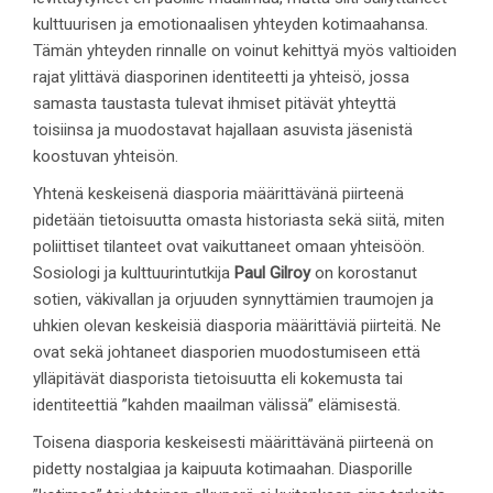
kulttuurisen ja emotionaalisen yhteyden kotimaahansa.
Tämän yhteyden rinnalle on voinut kehittyä myös valtioiden
rajat ylittävä diasporinen identiteetti ja yhteisö, jossa
samasta taustasta tulevat ihmiset pitävät yhteyttä
toisiinsa ja muodostavat hajallaan asuvista jäsenistä
koostuvan yhteisön.
Yhtenä keskeisenä diasporia määrittävänä piirteenä
pidetään tietoisuutta omasta historiasta sekä siitä, miten
poliittiset tilanteet ovat vaikuttaneet omaan yhteisöön.
Sosiologi ja kulttuurintutkija
Paul Gilroy
on korostanut
sotien, väkivallan ja orjuuden synnyttämien traumojen ja
uhkien olevan keskeisiä diasporia määrittäviä piirteitä. Ne
ovat sekä johtaneet diasporien muodostumiseen että
ylläpitävät diasporista tietoisuutta eli kokemusta tai
identiteettiä ”kahden maailman välissä” elämisestä.
Toisena diasporia keskeisesti määrittävänä piirteenä on
pidetty nostalgiaa ja kaipuuta kotimaahan. Diasporille